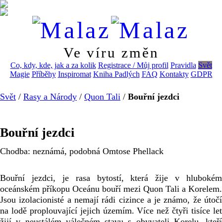
Ve víru změn
Co, kdy, kde, jak a za kolik
Registrace / Můj profil
Pravidla
Svět
Magie
Příběhy
Inspiromat
Kniha Padlých
FAQ
Kontakty
GDPR
Svět
/
Rasy a Národy
/
Quon Tali
/
Bouřní jezdci
Bouřní jezdci
Chodba: neznámá, podobná Omtose Phellack 
Bouřní jezdci, je rasa bytostí, která žije v hlubokém 
oceánském příkopu Oceánu bouří mezi Quon Tali a Korelem. 
Jsou izolacionisté a nemají rádi cizince a je známo, že útočí 
na lodě proplouvající jejich územím. Více než čtyři tisíce let 
žijí v neustálém válečném stavu s obyvateli Korelu, kteří 