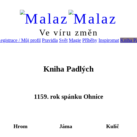
Ve víru změn
egistrace / Můj profil
Pravidla
Svět
Magie
Příběhy
Inspiromat
Kniha P
Kniha Padlých
1159. rok spánku Ohnice
Hrom
Jáma
Kulič